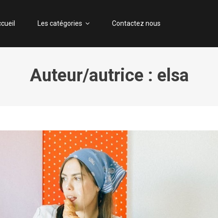
S-ITRADE.COM
enre particulier de bande dessinée
cueil
Les catégories
Contactez nous
Auteur/autrice :
elsa