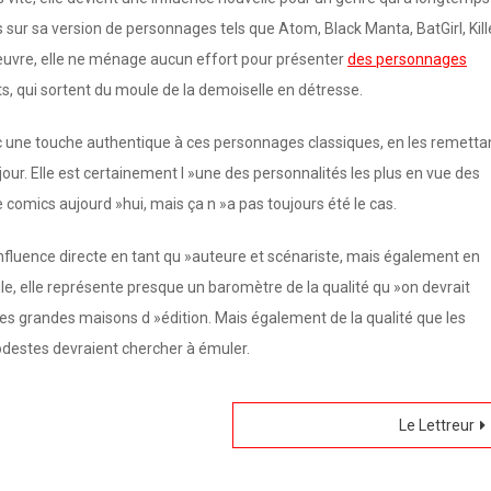
ur sa version de personnages tels que Atom, Black Manta, BatGirl, Kill
œuvre, elle ne ménage aucun effort pour présenter
des personnages
s, qui sortent du moule de la demo
iselle en détresse.
c une touche authentique à ces personnages classiques, en les remetta
our. Elle est certainement l »une des personnalités les plus en vue des
 comics aujourd »hui, mais ça n »a pas toujours été le cas.
 influence directe en tant qu »auteure et scénariste, mais également en
eule, elle représente presque un baromètre de la qualité qu »on devrait
es grandes maisons d »édition. Mais également de la qualité que les
odestes devraient chercher à émuler.
Le Lettreur