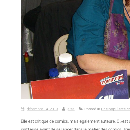
décembre 14, 2019
elsa
Posted in
Une popularité c
Elle est critique de comics, mais également auteure. C »est 
coiffeuse avant de se lancer dans le métier des comics. Très