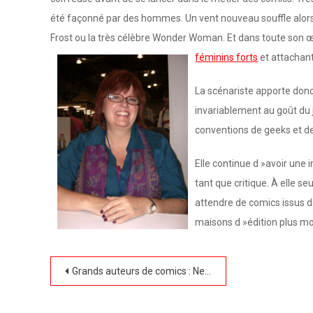
été façonné par des hommes. Un vent nouveau souffle alors s
Frost ou la très célèbre Wonder Woman. Et dans toute son 
féminins forts
et attachant
La scénariste apporte don
invariablement au goût du j
conventions de geeks et de
Elle continue d »avoir une
tant que critique. À elle s
attendre de comics issus d
maisons d »édition plus m
Navigation
Grands auteurs de comics : Neil Gaiman
de