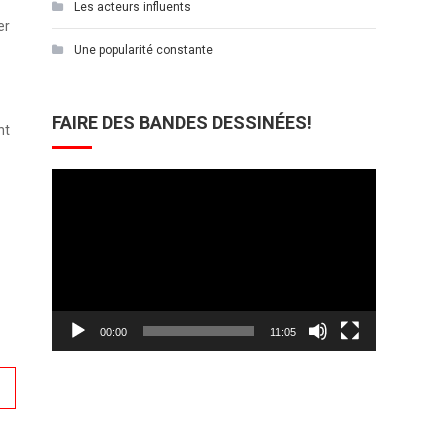
Les acteurs influents
er
Une popularité constante
FAIRE DES BANDES DESSINÉES!
nt
Lecteur
vidéo
00:00
11:05