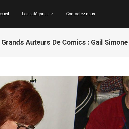
S-ITRADE.COM
enre particulier de bande dessinée
cueil
Les catégories
Contactez nous
Grands Auteurs De Comics : Gail Simone